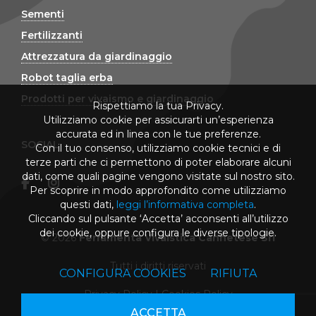
Sementi
Fertilizzanti
Attrezzatura da giardinaggio
Robot taglia erba
Prodotti per vivaismo e giardinaggio
Rispettiamo la tua Privacy.
Utilizziamo cookie per assicurarti un’esperienza
accurata ed in linea con le tue preferenze.
SOCIAL
Con il tuo consenso, utilizziamo cookie tecnici e di
terze parti che ci permettono di poter elaborare alcuni
dati, come quali pagine vengono visitate sul nostro sito.
Per scoprire in modo approfondito come utilizziamo
questi dati,
leggi l’informativa completa
.
Cliccando sul pulsante ‘Accetta’ acconsenti all’utilizzo
dei cookie, oppure configura le diverse tipologie.
© 2026
Ferramenta Vivaistica Cannetese Srl
Tutti i diritti riservati
CONFIGURA COOKIES
RIFIUTA
Privacy Policy
|
Cookies Policy
ACCETTA