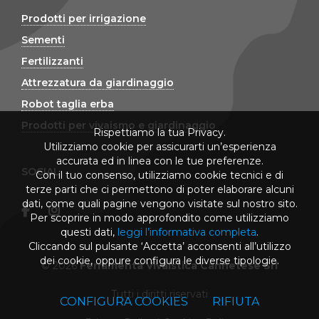
Prodotti per irrigazione
Sementi
Fertilizzanti
Attrezzatura da giardinaggio
Robot taglia erba
Prodotti per vivaismo e giardinaggio
Rispettiamo la tua Privacy.
Utilizziamo cookie per assicurarti un’esperienza
accurata ed in linea con le tue preferenze.
SOCIAL
Con il tuo consenso, utilizziamo cookie tecnici e di
terze parti che ci permettono di poter elaborare alcuni
dati, come quali pagine vengono visitate sul nostro sito.
Per scoprire in modo approfondito come utilizziamo
questi dati,
leggi l’informativa completa
.
Cliccando sul pulsante ‘Accetta’ acconsenti all’utilizzo
dei cookie, oppure configura le diverse tipologie.
© 2026
Ferramenta Vivaistica Cannetese Srl
Tutti i diritti riservati
CONFIGURA COOKIES
RIFIUTA