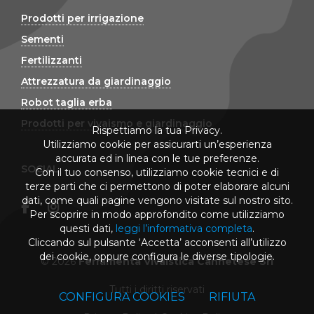
Prodotti per irrigazione
Sementi
Fertilizzanti
Attrezzatura da giardinaggio
Robot taglia erba
Prodotti per vivaismo e giardinaggio
Rispettiamo la tua Privacy.
Utilizziamo cookie per assicurarti un’esperienza
accurata ed in linea con le tue preferenze.
SOCIAL
Con il tuo consenso, utilizziamo cookie tecnici e di
terze parti che ci permettono di poter elaborare alcuni
dati, come quali pagine vengono visitate sul nostro sito.
Per scoprire in modo approfondito come utilizziamo
questi dati,
leggi l’informativa completa
.
Cliccando sul pulsante ‘Accetta’ acconsenti all’utilizzo
dei cookie, oppure configura le diverse tipologie.
© 2026
Ferramenta Vivaistica Cannetese Srl
Tutti i diritti riservati
CONFIGURA COOKIES
RIFIUTA