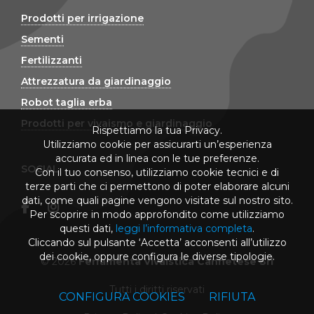
Prodotti per irrigazione
Sementi
Fertilizzanti
Attrezzatura da giardinaggio
Robot taglia erba
Prodotti per vivaismo e giardinaggio
Rispettiamo la tua Privacy.
Utilizziamo cookie per assicurarti un’esperienza
accurata ed in linea con le tue preferenze.
SOCIAL
Con il tuo consenso, utilizziamo cookie tecnici e di
terze parti che ci permettono di poter elaborare alcuni
dati, come quali pagine vengono visitate sul nostro sito.
Per scoprire in modo approfondito come utilizziamo
questi dati,
leggi l’informativa completa
.
Cliccando sul pulsante ‘Accetta’ acconsenti all’utilizzo
dei cookie, oppure configura le diverse tipologie.
© 2026
Ferramenta Vivaistica Cannetese Srl
Tutti i diritti riservati
CONFIGURA COOKIES
RIFIUTA