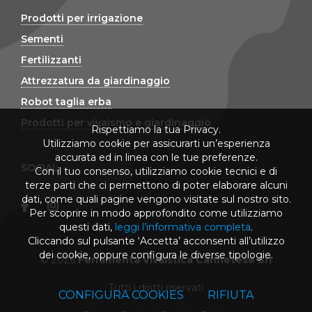
Prodotti per irrigazione
Sementi
Fertilizzanti
Attrezzatura da giardinaggio
Robot taglia erba
Prodotti per vivaismo e giardinaggio
Rispettiamo la tua Privacy.
Utilizziamo cookie per assicurarti un’esperienza
accurata ed in linea con le tue preferenze.
SOCIAL
Con il tuo consenso, utilizziamo cookie tecnici e di
terze parti che ci permettono di poter elaborare alcuni
dati, come quali pagine vengono visitate sul nostro sito.
Per scoprire in modo approfondito come utilizziamo
questi dati,
leggi l’informativa completa
.
Cliccando sul pulsante ‘Accetta’ acconsenti all’utilizzo
dei cookie, oppure configura le diverse tipologie.
© 2026
Ferramenta Vivaistica Cannetese Srl
Tutti i diritti riservati
CONFIGURA COOKIES
RIFIUTA