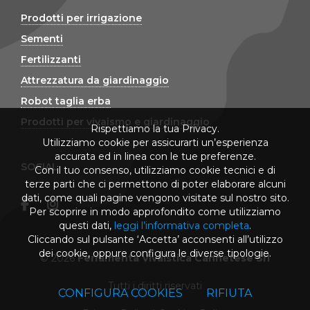
Prodotti per irrigazione
Sementi
Fertilizzanti
Attrezzatura da giardinaggio
Robot taglia erba
Prodotti per vivaismo e giardinaggio
Rispettiamo la tua Privacy.
Utilizziamo cookie per assicurarti un’esperienza
accurata ed in linea con le tue preferenze.
SOCIAL
Con il tuo consenso, utilizziamo cookie tecnici e di
terze parti che ci permettono di poter elaborare alcuni
dati, come quali pagine vengono visitate sul nostro sito.
Per scoprire in modo approfondito come utilizziamo
questi dati,
leggi l’informativa completa
.
Cliccando sul pulsante ‘Accetta’ acconsenti all’utilizzo
dei cookie, oppure configura le diverse tipologie.
© 2026
Ferramenta Vivaistica Cannetese Srl
Tutti i diritti riservati
CONFIGURA COOKIES
RIFIUTA