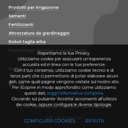
Prodotti per irrigazione
Sementi
Fertilizzanti
Attrezzatura da giardinaggio
Robot taglia erba
Prodotti per vivaismo e giardinaggio
Rispettiamo la tua Privacy.
Utilizziamo cookie per assicurarti un’esperienza
accurata ed in linea con le tue preferenze.
SOCIAL
Con il tuo consenso, utilizziamo cookie tecnici e di
terze parti che ci permettono di poter elaborare alcuni
dati, come quali pagine vengono visitate sul nostro sito.
Per scoprire in modo approfondito come utilizziamo
questi dati,
leggi l’informativa completa
.
Cliccando sul pulsante ‘Accetta’ acconsenti all’utilizzo
dei cookie, oppure configura le diverse tipologie.
© 2026
Ferramenta Vivaistica Cannetese Srl
Tutti i diritti riservati
CONFIGURA COOKIES
RIFIUTA