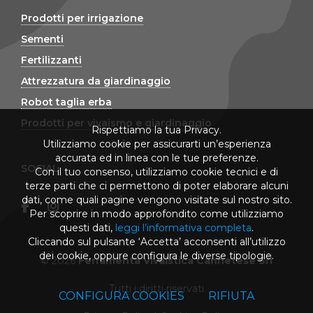
Prodotti per irrigazione
Sementi
Fertilizzanti
Attrezzatura da giardinaggio
Robot taglia erba
Prodotti per vivaismo e giardinaggio
Rispettiamo la tua Privacy.
Utilizziamo cookie per assicurarti un’esperienza
accurata ed in linea con le tue preferenze.
SOCIAL
Con il tuo consenso, utilizziamo cookie tecnici e di
terze parti che ci permettono di poter elaborare alcuni
dati, come quali pagine vengono visitate sul nostro sito.
Per scoprire in modo approfondito come utilizziamo
questi dati,
leggi l’informativa completa
.
Cliccando sul pulsante ‘Accetta’ acconsenti all’utilizzo
dei cookie, oppure configura le diverse tipologie.
© 2026
Ferramenta Vivaistica Cannetese Srl
Tutti i diritti riservati
CONFIGURA COOKIES
RIFIUTA