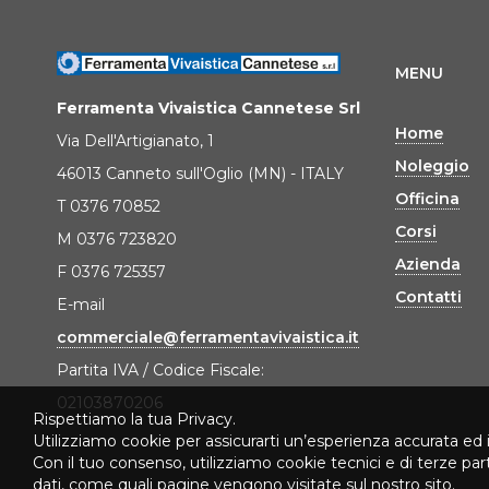
MENU
Ferramenta Vivaistica Cannetese Srl
Home
Via Dell'Artigianato, 1
Noleggio
46013 Canneto sull'Oglio (MN) - ITALY
Officina
T 0376 70852
Corsi
M 0376 723820
Azienda
F 0376 725357
Contatti
E-mail
commerciale@ferramentavivaistica.it
Partita IVA / Codice Fiscale:
02103870206
Rispettiamo la tua Privacy.
Utilizziamo cookie per assicurarti un’esperienza accurata ed 
Con il tuo consenso, utilizziamo cookie tecnici e di terze pa
dati, come quali pagine vengono visitate sul nostro sito.