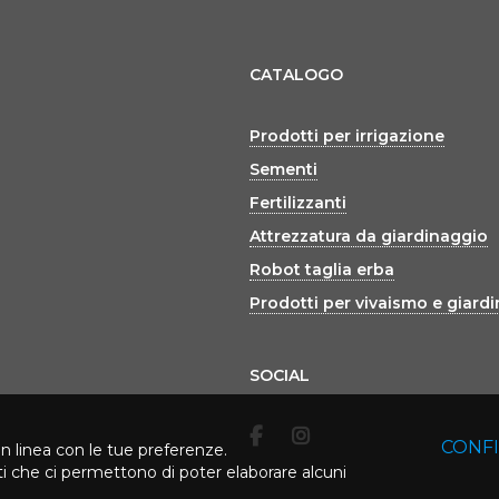
CATALOGO
Prodotti per irrigazione
Sementi
Fertilizzanti
Attrezzatura da giardinaggio
Robot taglia erba
Prodotti per vivaismo e giard
SOCIAL
CONF
in linea con le tue preferenze.
rti che ci permettono di poter elaborare alcuni