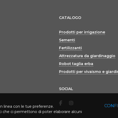
CATALOGO
Prodotti per irrigazione
Sementi
Fertilizzanti
Attrezzatura da giardinaggio
Robot taglia erba
Prodotti per vivaismo e giard
SOCIAL
CONF
in linea con le tue preferenze.
rti che ci permettono di poter elaborare alcuni