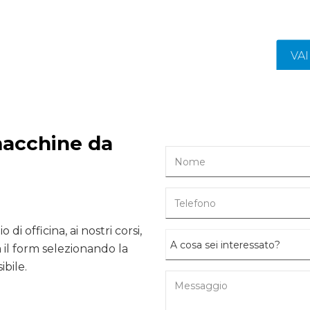
VA
macchine da
 di officina, ai nostri corsi,
il form selezionando la
ibile.