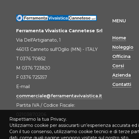
MENU
Ferramenta Vivaistica Cannetese Srl
Home
Via Dell'Artigianato, 1
Noleggio
46013 Canneto sull'Oglio (MN) - ITALY
Officina
T 0376 70852
Corsi
M 0376 723820
Azienda
F 0376 725357
Contatti
E-mail
commerciale@ferramentavivaistica.it
Partita IVA / Codice Fiscale:
02103870206
Rispettiamo la tua Privacy.
Utilizziamo cookie per assicurarti un’esperienza accurata ed 
Con il tuo consenso, utilizziamo cookie tecnici e di terze pa
dati, come quali pagine vengono visitate sul nostro sito.