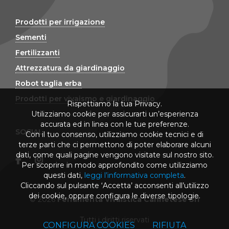
Prodotti per irrigazione
Sementi
Fertilizzanti
Attrezzatura da giardinaggio
Robot taglia erba
Prodotti per vivaismo e giardinaggio
Rispettiamo la tua Privacy.
Utilizziamo cookie per assicurarti un’esperienza
accurata ed in linea con le tue preferenze.
SOCIAL
Con il tuo consenso, utilizziamo cookie tecnici e di
terze parti che ci permettono di poter elaborare alcuni
dati, come quali pagine vengono visitate sul nostro sito.
Per scoprire in modo approfondito come utilizziamo
questi dati,
leggi l’informativa completa
.
Cliccando sul pulsante ‘Accetta’ acconsenti all’utilizzo
dei cookie, oppure configura le diverse tipologie.
© 2026
Ferramenta Vivaistica Cannetese Srl
Tutti i diritti riservati
CONFIGURA COOKIES
RIFIUTA