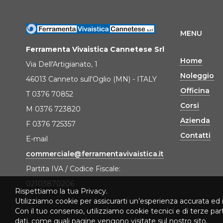
MENU
Ferramenta Vivaistica Cannetese Srl
Home
Via Dell'Artigianato, 1
Noleggio
46013 Canneto sull'Oglio (MN) - ITALY
Officina
T 0376 70852
Corsi
M 0376 723820
Azienda
F 0376 725357
Contatti
E-mail
commerciale@ferramentavivaistica.it
Partita IVA / Codice Fiscale:
02103870206
Rispettiamo la tua Privacy.
Utilizziamo cookie per assicurarti un’esperienza accurata ed 
Con il tuo consenso, utilizziamo cookie tecnici e di terze pa
dati, come quali pagine vengono visitate sul nostro sito.