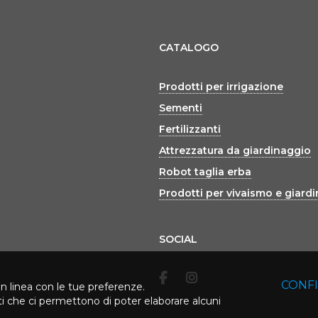
CATALOGO
Prodotti per irrigazione
Sementi
Fertilizzanti
Attrezzatura da giardinaggio
Robot taglia erba
Prodotti per vivaismo e giard
SOCIAL
CONF
in linea con le tue preferenze.
rti che ci permettono di poter elaborare alcuni