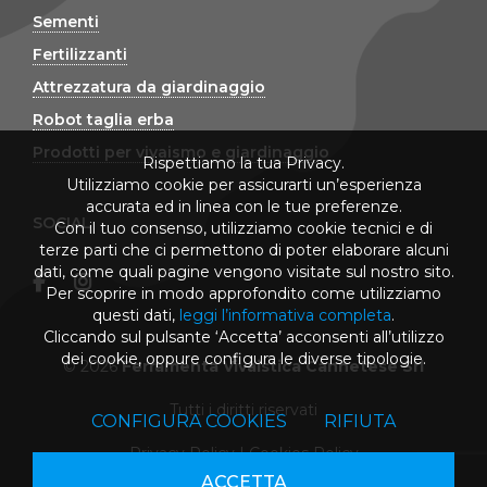
Sementi
Fertilizzanti
Attrezzatura da giardinaggio
Robot taglia erba
Prodotti per vivaismo e giardinaggio
Rispettiamo la tua Privacy.
Utilizziamo cookie per assicurarti un’esperienza
accurata ed in linea con le tue preferenze.
SOCIAL
Con il tuo consenso, utilizziamo cookie tecnici e di
terze parti che ci permettono di poter elaborare alcuni
dati, come quali pagine vengono visitate sul nostro sito.
Per scoprire in modo approfondito come utilizziamo
questi dati,
leggi l’informativa completa
.
Cliccando sul pulsante ‘Accetta’ acconsenti all’utilizzo
dei cookie, oppure configura le diverse tipologie.
© 2026
Ferramenta Vivaistica Cannetese Srl
Tutti i diritti riservati
CONFIGURA COOKIES
RIFIUTA
Privacy Policy
|
Cookies Policy
ACCETTA