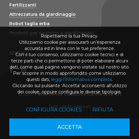
Fertilizzanti
Attrezzatura da giardinaggio
Robot taglia erba
Prodotti per vivaismo e giardinaggio
Rispettiamo la tua Privacy.
Utilizziamo cookie per assicurarti un’esperienza
accurata ed in linea con le tue preferenze.
SOCIAL
Con il tuo consenso, utilizziamo cookie tecnici e di
terze parti che ci permettono di poter elaborare alcuni
dati, come quali pagine vengono visitate sul nostro sito.
Per scoprire in modo approfondito come utilizziamo
questi dati,
leggi l’informativa completa
.
Cliccando sul pulsante ‘Accetta’ acconsenti all’utilizzo
dei cookie, oppure configura le diverse tipologie.
© 2026
Ferramenta Vivaistica Cannetese Srl
Tutti i diritti riservati
CONFIGURA COOKIES
RIFIUTA
Privacy Policy
|
Cookies Policy
ACCETTA
powered by