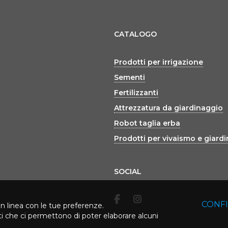
CATALOGO
Prodotti per irrigazione
Sementi
Fertilizzanti
Attrezzatura da giardinaggio
Robot taglia erba
Prodotti per vivaismo e giard
SOCIAL
CONF
in linea con le tue preferenze.
rti che ci permettono di poter elaborare alcuni