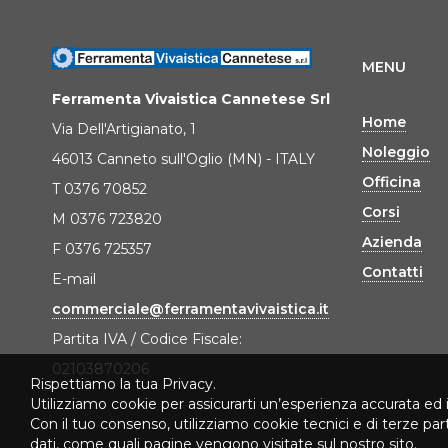
MENU
Ferramenta Vivaistica Cannetese Srl
Home
Via Dell'Artigianato, 1
Noleggio
46013 Canneto sull'Oglio (MN) - ITALY
Officina
T 0376 70852
Corsi
M 0376 723820
Azienda
F 0376 725357
Contatti
E-mail
commerciale@ferramentavivaistica.it
Partita IVA / Codice Fiscale:
02103870206
Rispettiamo la tua Privacy.
Utilizziamo cookie per assicurarti un’esperienza accurata ed 
Con il tuo consenso, utilizziamo cookie tecnici e di terze pa
dati, come quali pagine vengono visitate sul nostro sito.