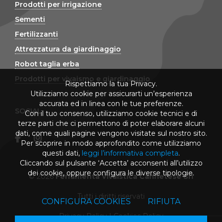
Prodotti per irrigazione
Sementi
Fertilizzanti
Attrezzatura da giardinaggio
Robot taglia erba
Prodotti per vivaismo e giardinaggio
Rispettiamo la tua Privacy.
Utilizziamo cookie per assicurarti un’esperienza
accurata ed in linea con le tue preferenze.
SOCIAL
Con il tuo consenso, utilizziamo cookie tecnici e di
terze parti che ci permettono di poter elaborare alcuni
dati, come quali pagine vengono visitate sul nostro sito.
Per scoprire in modo approfondito come utilizziamo
questi dati,
leggi l’informativa completa
.
Cliccando sul pulsante ‘Accetta’ acconsenti all’utilizzo
dei cookie, oppure configura le diverse tipologie.
© 2026
Ferramenta Vivaistica Cannetese Srl
Tutti i diritti riservati
CONFIGURA COOKIES
RIFIUTA
Privacy Policy
|
Cookies Policy