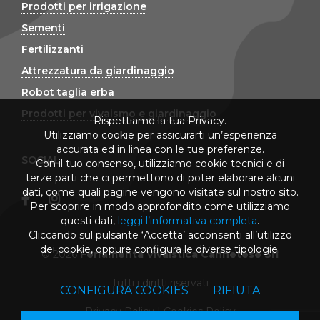
Prodotti per irrigazione
Sementi
Fertilizzanti
Attrezzatura da giardinaggio
Robot taglia erba
Prodotti per vivaismo e giardinaggio
Rispettiamo la tua Privacy.
Utilizziamo cookie per assicurarti un’esperienza
accurata ed in linea con le tue preferenze.
SOCIAL
Con il tuo consenso, utilizziamo cookie tecnici e di
terze parti che ci permettono di poter elaborare alcuni
dati, come quali pagine vengono visitate sul nostro sito.
Per scoprire in modo approfondito come utilizziamo
questi dati,
leggi l’informativa completa
.
Cliccando sul pulsante ‘Accetta’ acconsenti all’utilizzo
dei cookie, oppure configura le diverse tipologie.
© 2026
Ferramenta Vivaistica Cannetese Srl
Tutti i diritti riservati
CONFIGURA COOKIES
RIFIUTA
Privacy Policy
|
Cookies Policy