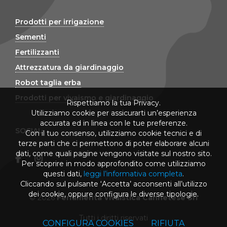
Prodotti per irrigazione
Sementi
Fertilizzanti
Attrezzatura da giardinaggio
Robot taglia erba
Prodotti per vivaismo e giardinaggio
Rispettiamo la tua Privacy.
Utilizziamo cookie per assicurarti un’esperienza
accurata ed in linea con le tue preferenze.
SOCIAL
Con il tuo consenso, utilizziamo cookie tecnici e di
terze parti che ci permettono di poter elaborare alcuni
dati, come quali pagine vengono visitate sul nostro sito.
Per scoprire in modo approfondito come utilizziamo
questi dati,
leggi l’informativa completa
.
Cliccando sul pulsante ‘Accetta’ acconsenti all’utilizzo
dei cookie, oppure configura le diverse tipologie.
© 2026
Ferramenta Vivaistica Cannetese Srl
Tutti i diritti riservati
CONFIGURA COOKIES
RIFIUTA