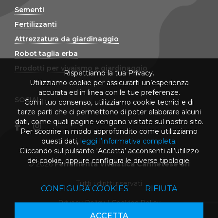
Sementi
Fertilizzanti
Attrezzatura da giardinaggio
Robot taglia erba
Prodotti per vivaismo e giardinaggio
Rispettiamo la tua Privacy.
Utilizziamo cookie per assicurarti un’esperienza
accurata ed in linea con le tue preferenze.
SOCIAL
Con il tuo consenso, utilizziamo cookie tecnici e di
terze parti che ci permettono di poter elaborare alcuni
dati, come quali pagine vengono visitate sul nostro sito.
Per scoprire in modo approfondito come utilizziamo
questi dati,
leggi l’informativa completa
.
Cliccando sul pulsante ‘Accetta’ acconsenti all’utilizzo
dei cookie, oppure configura le diverse tipologie.
© 2026
Ferramenta Vivaistica Cannetese Srl
Tutti i diritti riservati
CONFIGURA COOKIES
RIFIUTA
Privacy Policy
|
Cookies Policy
ACCETTA