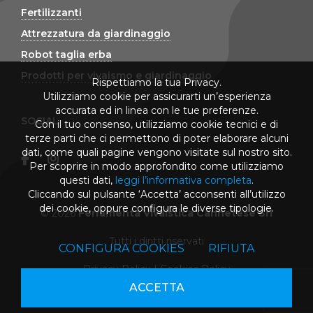
Fertilizzanti
Attrezzatura da giardinaggio
Robot taglia erba
Prodotti per vivaismo e giardinaggio
Rispettiamo la tua Privacy.
Utilizziamo cookie per assicurarti un’esperienza
accurata ed in linea con le tue preferenze.
SOCIAL
Con il tuo consenso, utilizziamo cookie tecnici e di
terze parti che ci permettono di poter elaborare alcuni
dati, come quali pagine vengono visitate sul nostro sito.
Per scoprire in modo approfondito come utilizziamo
questi dati,
leggi l’informativa completa
.
Cliccando sul pulsante ‘Accetta’ acconsenti all’utilizzo
dei cookie, oppure configura le diverse tipologie.
© 2026
Ferramenta Vivaistica Cannetese Srl
Tutti i diritti riservati
CONFIGURA COOKIES
RIFIUTA
Privacy Policy
|
Cookies Policy
ACCETTA
powered by