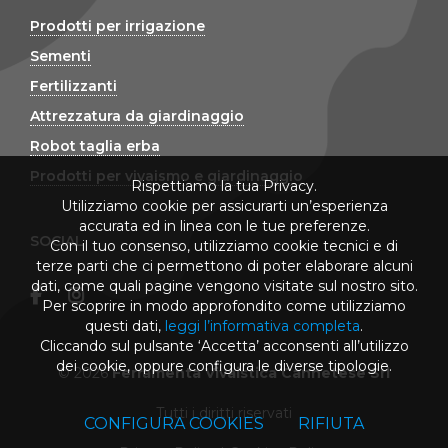
Prodotti per irrigazione
Sementi
Fertilizzanti
Attrezzatura da giardinaggio
Robot taglia erba
Prodotti per vivaismo e giardinaggio
Rispettiamo la tua Privacy.
Utilizziamo cookie per assicurarti un’esperienza
accurata ed in linea con le tue preferenze.
SOCIAL
Con il tuo consenso, utilizziamo cookie tecnici e di
terze parti che ci permettono di poter elaborare alcuni
dati, come quali pagine vengono visitate sul nostro sito.
Per scoprire in modo approfondito come utilizziamo
questi dati,
leggi l’informativa completa
.
Cliccando sul pulsante ‘Accetta’ acconsenti all’utilizzo
dei cookie, oppure configura le diverse tipologie.
© 2026
Ferramenta Vivaistica Cannetese Srl
Tutti i diritti riservati
CONFIGURA COOKIES
RIFIUTA