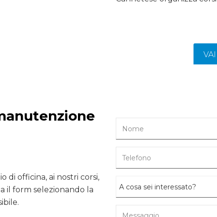
VA
 manutenzione
 di officina, ai nostri corsi,
 il form selezionando la
ibile.