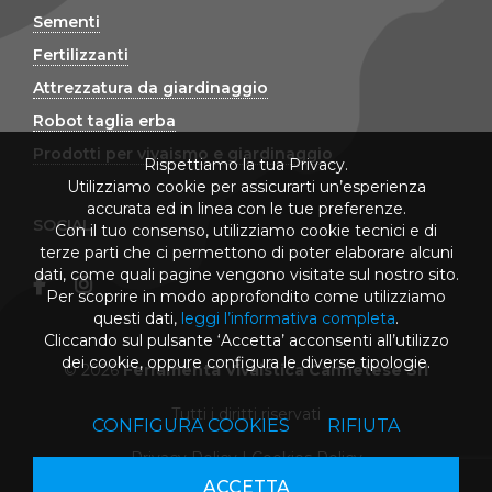
Sementi
Fertilizzanti
Attrezzatura da giardinaggio
Robot taglia erba
Prodotti per vivaismo e giardinaggio
Rispettiamo la tua Privacy.
Utilizziamo cookie per assicurarti un’esperienza
accurata ed in linea con le tue preferenze.
SOCIAL
Con il tuo consenso, utilizziamo cookie tecnici e di
terze parti che ci permettono di poter elaborare alcuni
dati, come quali pagine vengono visitate sul nostro sito.
Per scoprire in modo approfondito come utilizziamo
questi dati,
leggi l’informativa completa
.
Cliccando sul pulsante ‘Accetta’ acconsenti all’utilizzo
dei cookie, oppure configura le diverse tipologie.
© 2026
Ferramenta Vivaistica Cannetese Srl
Tutti i diritti riservati
CONFIGURA COOKIES
RIFIUTA
Privacy Policy
|
Cookies Policy
ACCETTA