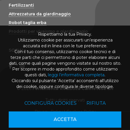
Fertilizzanti
Attrezzatura da giardinaggio
Robot taglia erba
Prodotti per vivaismo e giardinaggio
Rispettiamo la tua Privacy.
Utilizziamo cookie per assicurarti un’esperienza
accurata ed in linea con le tue preferenze.
SOCIAL
Con il tuo consenso, utilizziamo cookie tecnici e di
terze parti che ci permettono di poter elaborare alcuni
dati, come quali pagine vengono visitate sul nostro sito.
Per scoprire in modo approfondito come utilizziamo
questi dati,
leggi l’informativa completa
.
Cliccando sul pulsante ‘Accetta’ acconsenti all’utilizzo
dei cookie, oppure configura le diverse tipologie.
© 2026
Ferramenta Vivaistica Cannetese Srl
Tutti i diritti riservati
CONFIGURA COOKIES
RIFIUTA
Privacy Policy
|
Cookies Policy
ACCETTA
powered by