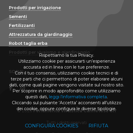
Prodotti per irrigazione
Sementi
Fertilizzanti
Attrezzatura da giardinaggio
Robot taglia erba
Prodotti per vivaismo e giardinaggio
Rispettiamo la tua Privacy.
Utilizziamo cookie per assicurarti un’esperienza
accurata ed in linea con le tue preferenze.
SOCIAL
Con il tuo consenso, utilizziamo cookie tecnici e di
terze parti che ci permettono di poter elaborare alcuni
dati, come quali pagine vengono visitate sul nostro sito.
Per scoprire in modo approfondito come utilizziamo
questi dati,
leggi l’informativa completa
.
Cliccando sul pulsante ‘Accetta’ acconsenti all’utilizzo
dei cookie, oppure configura le diverse tipologie.
© 2026
Ferramenta Vivaistica Cannetese Srl
Tutti i diritti riservati
CONFIGURA COOKIES
RIFIUTA