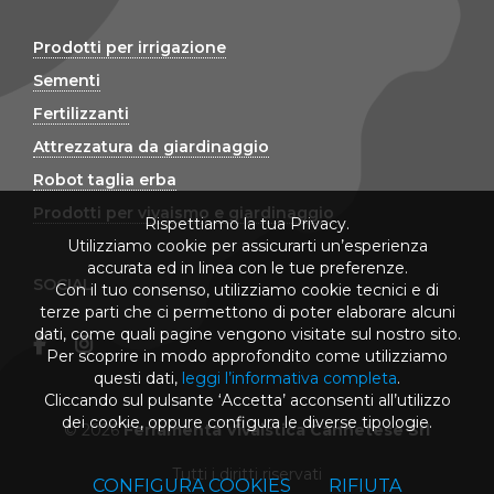
Prodotti per irrigazione
Sementi
Fertilizzanti
Attrezzatura da giardinaggio
Robot taglia erba
Prodotti per vivaismo e giardinaggio
Rispettiamo la tua Privacy.
Utilizziamo cookie per assicurarti un’esperienza
accurata ed in linea con le tue preferenze.
SOCIAL
Con il tuo consenso, utilizziamo cookie tecnici e di
terze parti che ci permettono di poter elaborare alcuni
dati, come quali pagine vengono visitate sul nostro sito.
Per scoprire in modo approfondito come utilizziamo
questi dati,
leggi l’informativa completa
.
Cliccando sul pulsante ‘Accetta’ acconsenti all’utilizzo
dei cookie, oppure configura le diverse tipologie.
© 2026
Ferramenta Vivaistica Cannetese Srl
Tutti i diritti riservati
CONFIGURA COOKIES
RIFIUTA