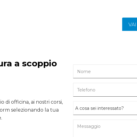
VA
ura a scoppio
 di officina, ai nostri corsi,
form selezionando la tua
.