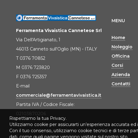
MENU
Ferramenta Vivaistica Cannetese Srl
Home
Via Dell'Artigianato, 1
Noleggio
46013 Canneto sull'Oglio (MN) - ITALY
Officina
T 0376 70852
Corsi
M 0376 723820
Azienda
F 0376 725357
Contatti
E-mail
commerciale@ferramentavivaistica.it
Partita IVA / Codice Fiscale:
02103870206
Rispettiamo la tua Privacy.
Utilizziamo cookie per assicurarti un’esperienza accurata ed 
Con il tuo consenso, utilizziamo cookie tecnici e di terze pa
dati, come quali pagine vengono visitate sul nostro sito.