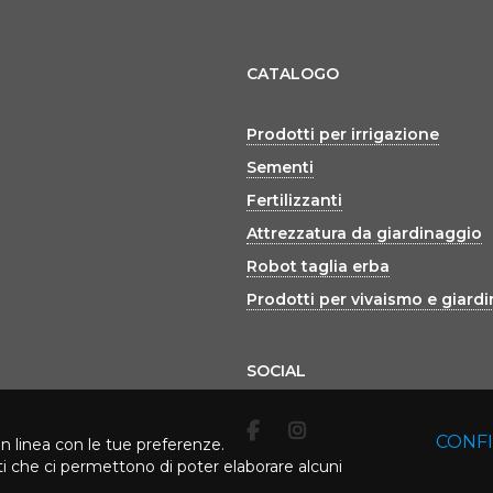
CATALOGO
Prodotti per irrigazione
Sementi
Fertilizzanti
Attrezzatura da giardinaggio
Robot taglia erba
Prodotti per vivaismo e giard
SOCIAL
CONF
in linea con le tue preferenze.
rti che ci permettono di poter elaborare alcuni