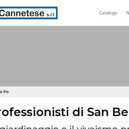
Catalogo
N
to Po
rofessionisti di San B