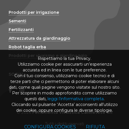
Prodotti per irrigazione
Sementi
Fertilizzanti
Attrezzatura da giardinaggio
Robot taglia erba
Prodotti per vivaismo e giardinaggio
Rispettiamo la tua Privacy.
Utilizziamo cookie per assicurarti un’esperienza
accurata ed in linea con le tue preferenze.
SOCIAL
Con il tuo consenso, utilizziamo cookie tecnici e di
terze parti che ci permettono di poter elaborare alcuni
dati, come quali pagine vengono visitate sul nostro sito.
Per scoprire in modo approfondito come utilizziamo
questi dati,
leggi l’informativa completa
.
Cliccando sul pulsante ‘Accetta’ acconsenti all’utilizzo
dei cookie, oppure configura le diverse tipologie.
© 2026
Ferramenta Vivaistica Cannetese Srl
Tutti i diritti riservati
CONFIGURA COOKIES
RIFIUTA