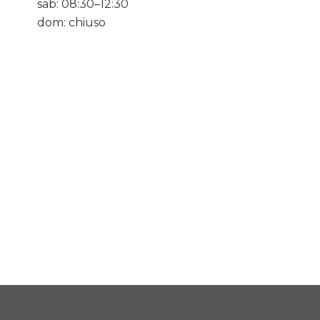
sab: 08:30–12:30
dom: chiuso