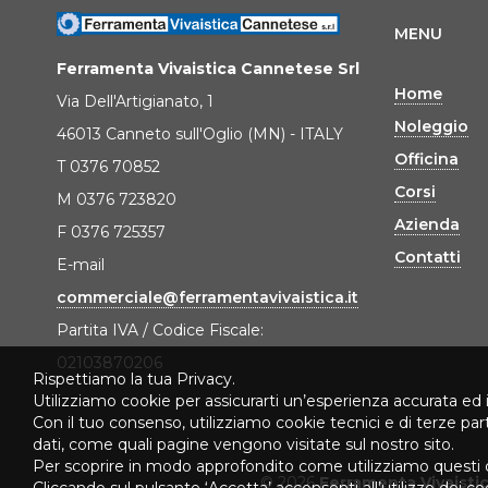
MENU
Ferramenta Vivaistica Cannetese Srl
Home
Via Dell'Artigianato, 1
Noleggio
46013 Canneto sull'Oglio (MN) - ITALY
Officina
T 0376 70852
Corsi
M 0376 723820
Azienda
F 0376 725357
Contatti
E-mail
commerciale@ferramentavivaistica.it
Partita IVA / Codice Fiscale:
02103870206
Rispettiamo la tua Privacy.
Utilizziamo cookie per assicurarti un’esperienza accurata ed 
Con il tuo consenso, utilizziamo cookie tecnici e di terze pa
dati, come quali pagine vengono visitate sul nostro sito.
Per scoprire in modo approfondito come utilizziamo questi 
© 2026
Ferramenta Vivaisti