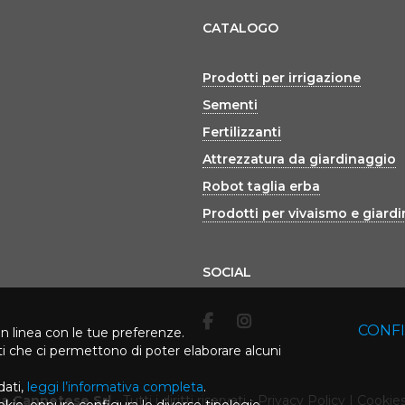
CATALOGO
Prodotti per irrigazione
Sementi
Fertilizzanti
Attrezzatura da giardinaggio
Robot taglia erba
Prodotti per vivaismo e giard
SOCIAL
CONF
in linea con le tue preferenze.
rti che ci permettono di poter elaborare alcuni
dati,
leggi l’informativa completa
.
ca Cannetese Srl
-
Tutti i diritti riservati
-
Privacy Policy
|
Cookies