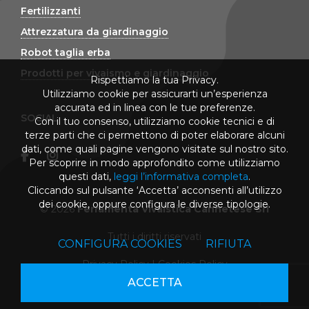
Fertilizzanti
Attrezzatura da giardinaggio
Robot taglia erba
Prodotti per vivaismo e giardinaggio
Rispettiamo la tua Privacy.
Utilizziamo cookie per assicurarti un’esperienza
accurata ed in linea con le tue preferenze.
SOCIAL
Con il tuo consenso, utilizziamo cookie tecnici e di
terze parti che ci permettono di poter elaborare alcuni
dati, come quali pagine vengono visitate sul nostro sito.
Per scoprire in modo approfondito come utilizziamo
questi dati,
leggi l’informativa completa
.
Cliccando sul pulsante ‘Accetta’ acconsenti all’utilizzo
dei cookie, oppure configura le diverse tipologie.
© 2026
Ferramenta Vivaistica Cannetese Srl
Tutti i diritti riservati
CONFIGURA COOKIES
RIFIUTA
Privacy Policy
|
Cookies Policy
ACCETTA
powered by