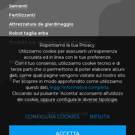
Sementi
Fertilizzanti
Attrezzatura da giardinaggio
Robot taglia erba
Prodotti per vivaismo e giardinaggio
Rispettiamo la tua Privacy.
Utilizziamo cookie per assicurarti un’esperienza
accurata ed in linea con le tue preferenze.
SOCIAL
Con il tuo consenso, utilizziamo cookie tecnici e di
terze parti che ci permettono di poter elaborare alcuni
dati, come quali pagine vengono visitate sul nostro sito.
Per scoprire in modo approfondito come utilizziamo
questi dati,
leggi l’informativa completa
.
Cliccando sul pulsante ‘Accetta’ acconsenti all’utilizzo
dei cookie, oppure configura le diverse tipologie.
© 2026
Ferramenta Vivaistica Cannetese Srl
Tutti i diritti riservati
CONFIGURA COOKIES
RIFIUTA
Privacy Policy
|
Cookies Policy
ACCETTA