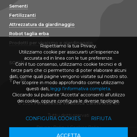
Sementi
Fertilizzanti
Attrezzatura da giardinaggio
Robot taglia erba
Prodotti per vivaismo e giardinaggio
Rispettiamo la tua Privacy.
Utilizziamo cookie per assicurarti un’esperienza
accurata ed in linea con le tue preferenze.
SOCIAL
Con il tuo consenso, utilizziamo cookie tecnici e di
terze parti che ci permettono di poter elaborare alcuni
dati, come quali pagine vengono visitate sul nostro sito.
Per scoprire in modo approfondito come utilizziamo
questi dati,
leggi l’informativa completa
.
Cliccando sul pulsante ‘Accetta’ acconsenti all’utilizzo
dei cookie, oppure configura le diverse tipologie.
© 2026
Ferramenta Vivaistica Cannetese Srl
Tutti i diritti riservati
CONFIGURA COOKIES
RIFIUTA
Privacy Policy
|
Cookies Policy
ACCETTA