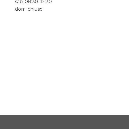
sab: 08:30–12:30
dom: chiuso