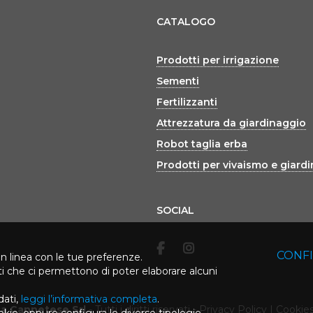
CATALOGO
Prodotti per irrigazione
Sementi
Fertilizzanti
Attrezzatura da giardinaggio
Robot taglia erba
Prodotti per vivaismo e giard
SOCIAL
CONF
in linea con le tue preferenze.
rti che ci permettono di poter elaborare alcuni
dati,
leggi l’informativa completa
.
ca Cannetese Srl
-
Tutti i diritti riservati
-
Privacy Policy
|
Cookies