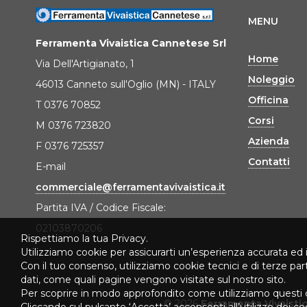
MENU
Ferramenta Vivaistica Cannetese Srl
Home
Via Dell'Artigianato, 1
Noleggio
46013 Canneto sull'Oglio (MN) - ITALY
Officina
T 0376 70852
Corsi
M 0376 723820
Azienda
F 0376 725357
Contatti
E-mail
commerciale@ferramentavivaistica.it
Partita IVA / Codice Fiscale:
02103870206
Rispettiamo la tua Privacy.
Utilizziamo cookie per assicurarti un’esperienza accurata ed 
Con il tuo consenso, utilizziamo cookie tecnici e di terze pa
dati, come quali pagine vengono visitate sul nostro sito.
Per scoprire in modo approfondito come utilizziamo questi 
© 2026
Ferramenta Vivaisti