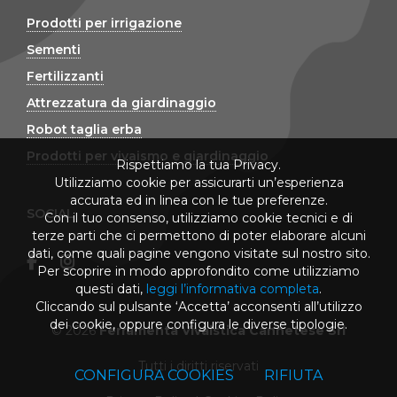
Prodotti per irrigazione
Sementi
Fertilizzanti
Attrezzatura da giardinaggio
Robot taglia erba
Prodotti per vivaismo e giardinaggio
Rispettiamo la tua Privacy.
Utilizziamo cookie per assicurarti un’esperienza
accurata ed in linea con le tue preferenze.
SOCIAL
Con il tuo consenso, utilizziamo cookie tecnici e di
terze parti che ci permettono di poter elaborare alcuni
dati, come quali pagine vengono visitate sul nostro sito.
Per scoprire in modo approfondito come utilizziamo
questi dati,
leggi l’informativa completa
.
Cliccando sul pulsante ‘Accetta’ acconsenti all’utilizzo
dei cookie, oppure configura le diverse tipologie.
© 2026
Ferramenta Vivaistica Cannetese Srl
Tutti i diritti riservati
CONFIGURA COOKIES
RIFIUTA