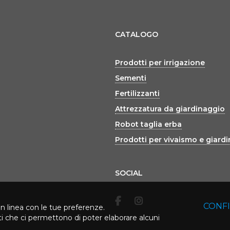
CATALOGO
Prodotti per irrigazione
Sementi
Fertilizzanti
Attrezzatura da giardinaggio
Robot taglia erba
Prodotti per vivaismo e giard
SOCIAL
CONF
in linea con le tue preferenze.
rti che ci permettono di poter elaborare alcuni