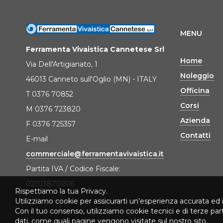
MENU
Ferramenta Vivaistica Cannetese Srl
Home
Via Dell'Artigianato, 1
Noleggio
46013 Canneto sull'Oglio (MN) - ITALY
Officina
T 0376 70852
Corsi
M 0376 723820
Azienda
F 0376 725357
Contatti
E-mail
commerciale@ferramentavivaistica.it
Partita IVA / Codice Fiscale:
02103870206
Rispettiamo la tua Privacy.
Utilizziamo cookie per assicurarti un’esperienza accurata ed 
Con il tuo consenso, utilizziamo cookie tecnici e di terze pa
dati, come quali pagine vengono visitate sul nostro sito.