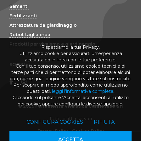
Sementi
Fertilizzanti
Attrezzatura da giardinaggio
Robot taglia erba
Prodotti per vivaismo e giardinaggio
Rispettiamo la tua Privacy.
Utilizziamo cookie per assicurarti un’esperienza
accurata ed in linea con le tue preferenze.
SOCIAL
Con il tuo consenso, utilizziamo cookie tecnici e di
terze parti che ci permettono di poter elaborare alcuni
dati, come quali pagine vengono visitate sul nostro sito.
Per scoprire in modo approfondito come utilizziamo
questi dati,
leggi l’informativa completa
.
Cliccando sul pulsante ‘Accetta’ acconsenti all’utilizzo
dei cookie, oppure configura le diverse tipologie.
© 2026
Ferramenta Vivaistica Cannetese Srl
Tutti i diritti riservati
CONFIGURA COOKIES
RIFIUTA
Privacy Policy
|
Cookies Policy
ACCETTA