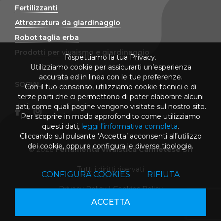
Fertilizzanti
Attrezzatura da giardinaggio
Robot taglia erba
Prodotti per vivaismo e giardinaggio
Rispettiamo la tua Privacy.
Utilizziamo cookie per assicurarti un’esperienza
accurata ed in linea con le tue preferenze.
SOCIAL
Con il tuo consenso, utilizziamo cookie tecnici e di
terze parti che ci permettono di poter elaborare alcuni
dati, come quali pagine vengono visitate sul nostro sito.
Per scoprire in modo approfondito come utilizziamo
questi dati,
leggi l’informativa completa
.
Cliccando sul pulsante ‘Accetta’ acconsenti all’utilizzo
dei cookie, oppure configura le diverse tipologie.
© 2026
Ferramenta Vivaistica Cannetese Srl
Tutti i diritti riservati
CONFIGURA COOKIES
RIFIUTA
Privacy Policy
|
Cookies Policy
ACCETTA
powered by