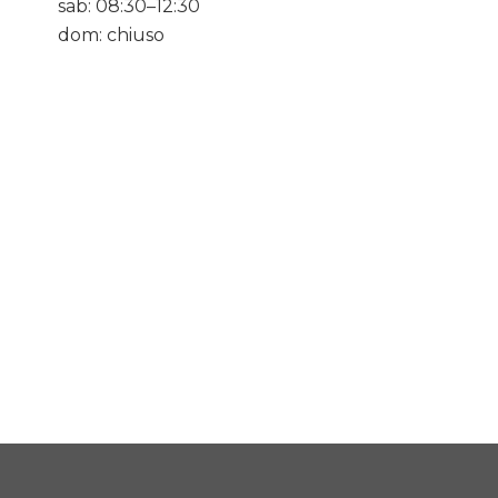
sab: 08:30–12:30
dom: chiuso