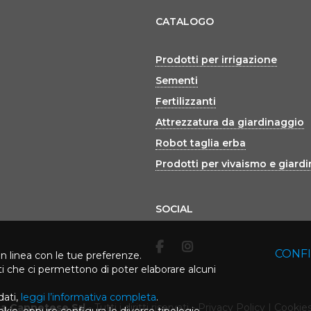
CATALOGO
Prodotti per irrigazione
Sementi
Fertilizzanti
Attrezzatura da giardinaggio
Robot taglia erba
Prodotti per vivaismo e giard
SOCIAL
CONF
in linea con le tue preferenze.
rti che ci permettono di poter elaborare alcuni
dati,
leggi l’informativa completa
.
ca Cannetese Srl
-
Tutti i diritti riservati
-
Privacy Policy
|
Cookies