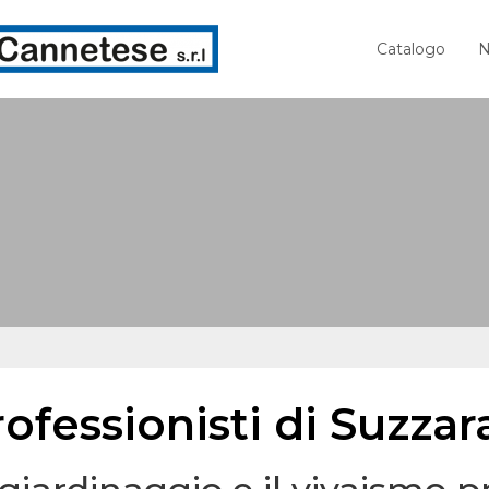
Catalogo
N
ofessionisti di Suzzar