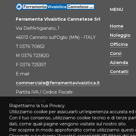
MENU
Ferramenta Vivaistica Cannetese Srl
Home
Via Dell'Artigianato, 1
Noleggio
46013 Canneto sull'Oglio (MN) - ITALY
Officina
T 0376 70852
Corsi
M 0376 723820
Azienda
F 0376 725357
Contatti
E-mail
commerciale@ferramentavivaistica.it
Partita IVA / Codice Fiscale:
02103870206
Rispettiamo la tua Privacy.
Utilizziamo cookie per assicurarti un’esperienza accurata ed 
Con il tuo consenso, utilizziamo cookie tecnici e di terze pa
dati, come quali pagine vengono visitate sul nostro sito.
Per scoprire in modo approfondito come utilizziamo questi 
© 2026
Ferramenta Vivaisti