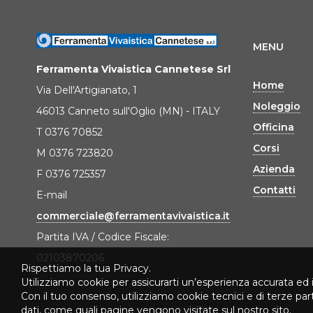
MENU
Ferramenta Vivaistica Cannetese Srl
Home
Via Dell'Artigianato, 1
Noleggio
46013 Canneto sull'Oglio (MN) - ITALY
Officina
T 0376 70852
Corsi
M 0376 723820
Azienda
F 0376 725357
Contatti
E-mail
commerciale@ferramentavivaistica.it
Partita IVA / Codice Fiscale:
02103870206
Rispettiamo la tua Privacy.
Utilizziamo cookie per assicurarti un’esperienza accurata ed 
Con il tuo consenso, utilizziamo cookie tecnici e di terze pa
dati, come quali pagine vengono visitate sul nostro sito.