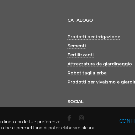
CATALOGO
Prodotti per irrigazione
Sementi
Fertilizzanti
Attrezzatura da giardinaggio
Robot taglia erba
Prodotti per vivaismo e giard
SOCIAL
CONF
in linea con le tue preferenze.
rti che ci permettono di poter elaborare alcuni