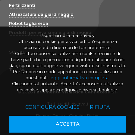
Fertilizzanti
Attrezzatura da giardinaggio
Robot taglia erba
Prodotti per vivaismo e giardinaggio
Rispettiamo la tua Privacy.
Utilizziamo cookie per assicurarti un’esperienza
accurata ed in linea con le tue preferenze.
SOCIAL
Con il tuo consenso, utilizziamo cookie tecnici e di
terze parti che ci permettono di poter elaborare alcuni
dati, come quali pagine vengono visitate sul nostro sito.
Per scoprire in modo approfondito come utilizziamo
questi dati,
leggi l’informativa completa
.
Cliccando sul pulsante ‘Accetta’ acconsenti all’utilizzo
dei cookie, oppure configura le diverse tipologie.
© 2026
Ferramenta Vivaistica Cannetese Srl
Tutti i diritti riservati
CONFIGURA COOKIES
RIFIUTA
Privacy Policy
|
Cookies Policy
ACCETTA
powered by