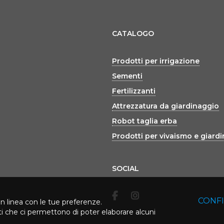
CATALOGO
Prodotti per irrigazione
Sementi
Fertilizzanti
Attrezzatura da giardinaggio
Robot taglia erba
Prodotti per vivaismo e giard
SOCIAL
CONF
in linea con le tue preferenze.
rti che ci permettono di poter elaborare alcuni