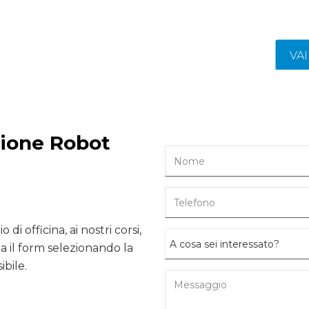
VA
zione Robot
 di officina, ai nostri corsi,
 il form selezionando la
ibile.