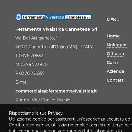
MENU
Ferramenta Vivaistica Cannetese Srl
Home
Via Dell'Artigianato, 1
Noleggio
46013 Canneto sull'Oglio (MN) - ITALY
Officina
T 0376 70852
Corsi
M 0376 723820
Azienda
F 0376 725357
Contatti
E-mail
commerciale@ferramentavivaistica.it
Partita IVA / Codice Fiscale:
02103870206
Rispettiamo la tua Privacy.
Utilizziamo cookie per assicurarti un’esperienza accurata ed 
Con il tuo consenso, utilizziamo cookie tecnici e di terze pa
dati, come quali pagine vengono visitate sul nostro sito.