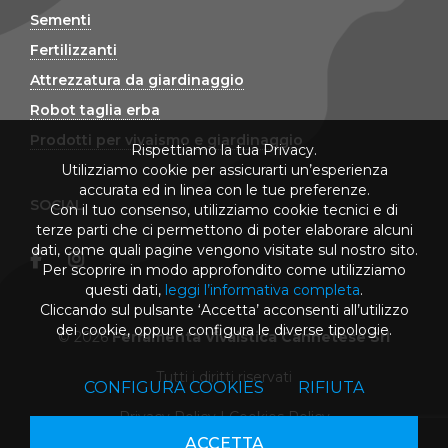
Sementi
Fertilizzanti
Attrezzatura da giardinaggio
Robot taglia erba
Prodotti per vivaismo e giardinaggio
Rispettiamo la tua Privacy.
Utilizziamo cookie per assicurarti un’esperienza
accurata ed in linea con le tue preferenze.
SOCIAL
Con il tuo consenso, utilizziamo cookie tecnici e di
terze parti che ci permettono di poter elaborare alcuni
dati, come quali pagine vengono visitate sul nostro sito.
Per scoprire in modo approfondito come utilizziamo
questi dati,
leggi l’informativa completa
.
Cliccando sul pulsante ‘Accetta’ acconsenti all’utilizzo
dei cookie, oppure configura le diverse tipologie.
© 2026
Ferramenta Vivaistica Cannetese Srl
Tutti i diritti riservati
CONFIGURA COOKIES
RIFIUTA
Privacy Policy
|
Cookies Policy
ACCETTA