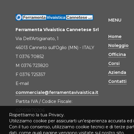
MENU
Ferramenta Vivaistica Cannetese Srl
Home
Via Dell'Artigianato, 1
Noleggio
46013 Canneto sull'Oglio (MN) - ITALY
Officina
T 0376 70852
Corsi
M 0376 723820
Azienda
F 0376 725357
Contatti
E-mail
commerciale@ferramentavivaistica.it
Partita IVA / Codice Fiscale:
02103870206
Rispettiamo la tua Privacy.
Utilizziamo cookie per assicurarti un’esperienza accurata ed 
Con il tuo consenso, utilizziamo cookie tecnici e di terze pa
dati, come quali pagine vengono visitate sul nostro sito.