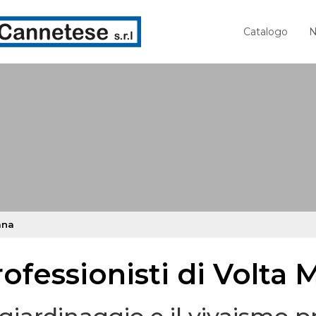
Catalogo
N
ana
rofessionisti di Volta