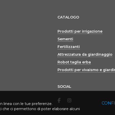
CATALOGO
Prodotti per irrigazione
Sementi
Fertilizzanti
Attrezzatura da giardinaggio
Robot taglia erba
Prodotti per vivaismo e giard
SOCIAL
CONF
in linea con le tue preferenze.
rti che ci permettono di poter elaborare alcuni