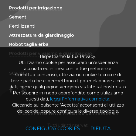
Prodotti per irrigazione
Sementi
Fertilizzanti
Attrezzatura da giardinaggio
Robot taglia erba
Prodotti per vivaismo e giardinaggio
Rispettiamo la tua Privacy.
Utilizziamo cookie per assicurarti un’esperienza
accurata ed in linea con le tue preferenze.
SOCIAL
Con il tuo consenso, utilizziamo cookie tecnici e di
terze parti che ci permettono di poter elaborare alcuni
dati, come quali pagine vengono visitate sul nostro sito.
Per scoprire in modo approfondito come utilizziamo
questi dati,
leggi l’informativa completa
.
Cliccando sul pulsante ‘Accetta’ acconsenti all’utilizzo
dei cookie, oppure configura le diverse tipologie.
© 2026
Ferramenta Vivaistica Cannetese Srl
Tutti i diritti riservati
CONFIGURA COOKIES
RIFIUTA