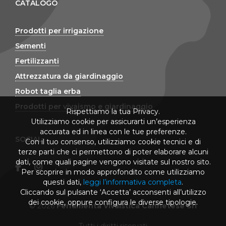
CATALOGO
Prodotti per irrigazione
Sementi
Fertilizzanti
Attrezzatura da giardinaggio
Robot taglia erba
Prodotti per vivaismo e giardinaggio
Rispettiamo la tua Privacy.
Utilizziamo cookie per assicurarti un’esperienza
accurata ed in linea con le tue preferenze.
SOCIAL
Con il tuo consenso, utilizziamo cookie tecnici e di
terze parti che ci permettono di poter elaborare alcuni
dati, come quali pagine vengono visitate sul nostro sito.
Per scoprire in modo approfondito come utilizziamo
questi dati,
leggi l’informativa completa
.
Cliccando sul pulsante ‘Accetta’ acconsenti all’utilizzo
dei cookie, oppure configura le diverse tipologie.
© 2026
Ferramenta Vivaistica Cannetese Srl