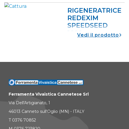
RIGENERATRICE
REDEXIM
SPEEDSEED
1600
vedi il prodotto
SEMINATRICE PER
PRODURRE FORI,
CONSEGNARE IL
SEME E SPAZZOLARE.
Ferramenta Vivaistica Cannetese Srl
Via Dell'Artigianato, 1
46013 Canneto sull'Oglio (MN) - ITALY
T 0376 70852
M 0376 723820